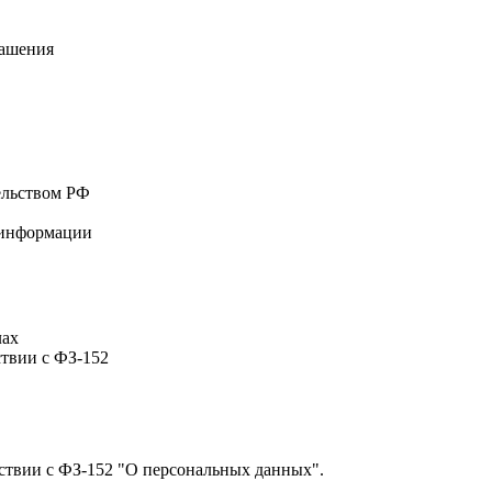
лашения
ельством РФ
а информации
лах
ствии с ФЗ-152
тствии с ФЗ-152 "О персональных данных".